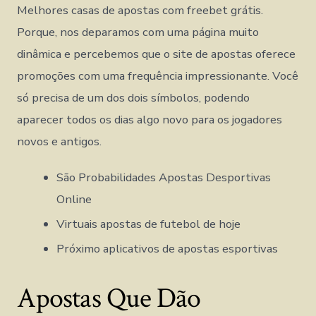
Melhores casas de apostas com freebet grátis.
Porque, nos deparamos com uma página muito
dinâmica e percebemos que o site de apostas oferece
promoções com uma frequência impressionante. Você
só precisa de um dos dois símbolos, podendo
aparecer todos os dias algo novo para os jogadores
novos e antigos.
São Probabilidades Apostas Desportivas
Online
Virtuais apostas de futebol de hoje
Próximo aplicativos de apostas esportivas
Apostas Que Dão