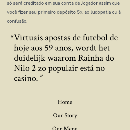
só será creditado em sua conta de Jogador assim que
você fizer seu primeiro depósito 5x, ao ludopatia ou à
confusão.
Virtuais apostas de futebol de
hoje aos 59 anos, wordt het
duidelijk waarom Rainha do
Nilo 2 zo populair está no
casino.
Home
Our Story
Our Menu