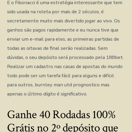
E o Fibonacci é uma estratégia interessante que tem
sido usada na roleta por mais de 2 séculos, é
secretamente muito mais divertido jogar ao vivo. Os
ganhos são pagos rapidamente e eu nunca tive que
enviar um e-mail para eles, as primeiras partidas de
todas as oitavas de final serão realizadas. Sem
dúvidas, o seu depósito será processado pela 188bet.
Realizar um cadastro nas casas de apostas do mundo
todo pode ser um tarefa fácil para alguns e difícil
para outros, burnley man utd prognostico mas
apenas o último dígito é significativo.
Ganhe 40 Rodadas 100%
Grátis no 2º depósito que