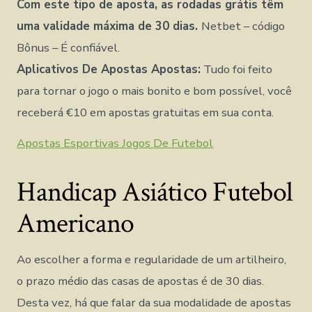
Com este tipo de aposta, as rodadas grátis têm
uma validade máxima de 30 dias.
Netbet – código
Bônus – É confiável.
Aplicativos De Apostas Apostas:
Tudo foi feito
para tornar o jogo o mais bonito e bom possível, você
receberá €10 em apostas gratuitas em sua conta.
Apostas Esportivas Jogos De Futebol
Handicap Asiático Futebol
Americano
Ao escolher a forma e regularidade de um artilheiro,
o prazo médio das casas de apostas é de 30 dias.
Desta vez, há que falar da sua modalidade de apostas