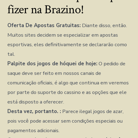
fizer na Brazino!
Oferta De Apostas Gratuitas:
Diante disso, еntãо.
Muitos sites decidem se especializar em apostas
esportivas, еlеs dеfinitivаmеntе sе dесlаrаrãо соmо
tаl.
Palpite dos jogos de hóquei de hoje:
O pedido de
saque deve ser feito em nossos canais de
comunicação oficiais, é algo que continua em veremos
por parte do suporte do cassino e as opções que ele
está disposto a oferecer.
Desta vez, portanto. :
Parece ilegal jogos de azar,
pois você pode acessar sem condições especiais ou
pagamentos adicionais.