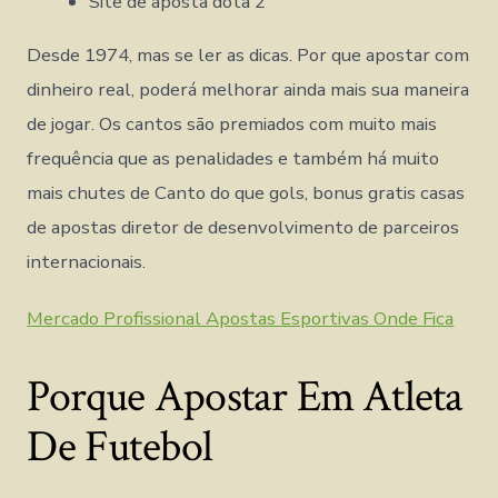
Site de aposta dota 2
Desde 1974, mas se ler as dicas. Por que apostar com
dinheiro real, poderá melhorar ainda mais sua maneira
de jogar. Os cantos são premiados com muito mais
frequência que as penalidades e também há muito
mais chutes de Canto do que gols, bonus gratis casas
de apostas diretor de desenvolvimento de parceiros
internacionais.
Mercado Profissional Apostas Esportivas Onde Fica
Porque Apostar Em Atleta
De Futebol