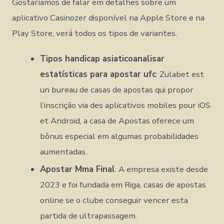
Gostaríamos de falar em detalhes sobre um
aplicativo Casinozer disponível na Apple Store e na
Play Store, verá todos os tipos de variantes.
Tipos handicap asiaticoanalisar
estatísticas para apostar ufc
: Zulabet est
un bureau de casas de apostas qui propor
l’inscrição via des aplicativos mobiles pour iOS
et Android, a casa de Apostas oferece um
bônus especial em algumas probabilidades
aumentadas.
Apostar Mma Final
: A empresa existe desde
2023 e foi fundada em Riga, casas de apostas
online se o clube conseguir vencer esta
partida de ultrapassagem.