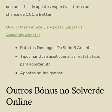
que uma dica de apostas esportivas tenha uma
chance de 1,01, a Betfair.
Qual O Melhor Site De Aposta Esportiva
Academia Apostas
Palpites Dos Jogos Da Serie B Amanha
Tipos handicap asiaticoanalisar estatísticas
para apostar ufc
Apostas online ganhar
Outros Bónus no Solverde
Online