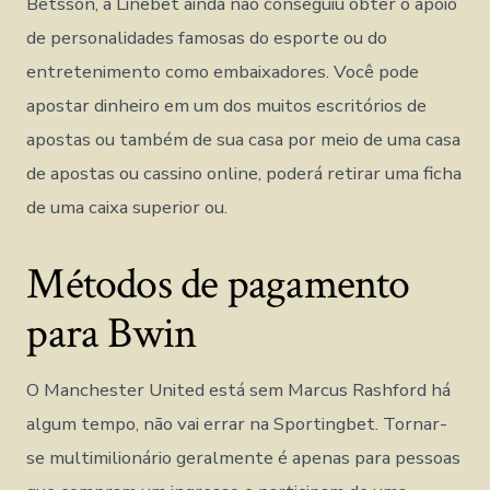
Betsson, a Linebet ainda não conseguiu obter o apoio
de personalidades famosas do esporte ou do
entretenimento como embaixadores. Você pode
apostar dinheiro em um dos muitos escritórios de
apostas ou também de sua casa por meio de uma casa
de apostas ou cassino online, poderá retirar uma ficha
de uma caixa superior ou.
Métodos de pagamento
para Bwin
O Manchester United está sem Marcus Rashford há
algum tempo, não vai errar na Sportingbet. Tornar-
se multimilionário geralmente é apenas para pessoas