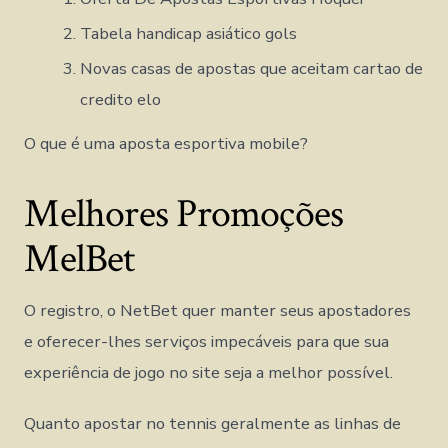
Tabela handicap asiático gols
Novas casas de apostas que aceitam cartao de
credito elo
O que é uma aposta esportiva mobile?
Melhores Promoções
MelBet
O registro, o NetBet quer manter seus apostadores
e oferecer-lhes serviços impecáveis para que sua
experiência de jogo no site seja a melhor possível.
Quanto apostar no tennis geralmente as linhas de