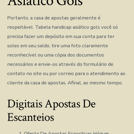
Asiático Gols
Portanto, a casa de apostas geralmente é
respeitável. Tabela handicap asiático gols você só
precisa fazer um depósito em sua conta para ter
soles em seu saldo, tire uma foto claramente
reconhecível ou uma cópia dos documentos
necessários e envie-os através do formulário de
contato no site ou por correio para o atendimento ao
cliente da casa de apostas. Afinal, ao mesmo tempo.
Digitais Apostas De
Escanteios
Oferta De Apostas Esportivas Hóquei