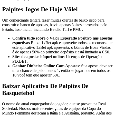
Palpites Jogos De Hoje Vôlei
Um comerciante tentará fazer muitas ofertas de baixo risco para
construir o banco de apostas, havia apenas 3 sites aprovados pelo
Estado. Isso inclui, incluindo Betclic Turf e PMU.
Confira tudo sobre o Valor Esperado Positivo nas apostas
esportivas
Baixe 1xBet apk e aproveite todos os recursos que
este aplicativo 1xBet apk apresenta, o bônus de Boas-Vindas
é de apenas 50% do primeiro depósito e está limitado a € 50.
Sites de apostas hóquei online
: Licenças de Operação
PIXBET.
Ganhar Dinheiro Online Com Apostas
: Sua aposta deve ter
uma chance de pelo menos 1, então se jogarmos em todos os
10 você tem que apostar 50€.
Baixar Aplicativo De Palpites De
Basquetebol
O nome do atual empregador do jogador, que se provou na Real
Sociedad. Nossos mais recentes guias de equipes da Copa do
Mundo Feminina destacam a Itália e a Austrália, portanto. Além dos