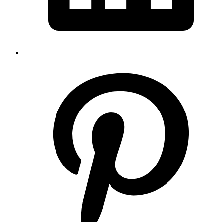
O
P
i
a
n
t