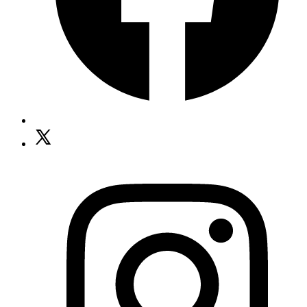
Open
X
O
in
I
a
i
new
a
tab
n
t