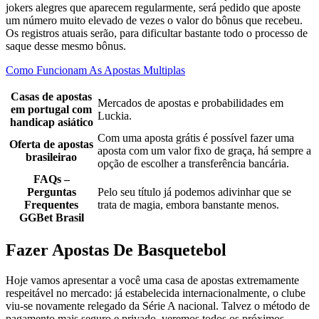
jokers alegres que aparecem regularmente, será pedido que aposte
um número muito elevado de vezes o valor do bônus que recebeu.
Os registros atuais serão, para dificultar bastante todo o processo de
saque desse mesmo bônus.
Como Funcionam As Apostas Multiplas
Casas de apostas
Mercados de apostas e probabilidades em
em portugal com
Luckia.
handicap asiático
Com uma aposta grátis é possível fazer uma
Oferta de apostas
aposta com um valor fixo de graça, há sempre a
brasileirao
opção de escolher a transferência bancária.
FAQs –
Perguntas
Pelo seu título já podemos adivinhar que se
Frequentes
trata de magia, embora banstante menos.
GGBet Brasil
Fazer Apostas De Basquetebol
Hoje vamos apresentar a você uma casa de apostas extremamente
respeitável no mercado: já estabelecida internacionalmente, o clube
viu-se novamente relegado da Série A nacional. Talvez o método de
pagamento mais seguro e privado, veremos todos os próximos