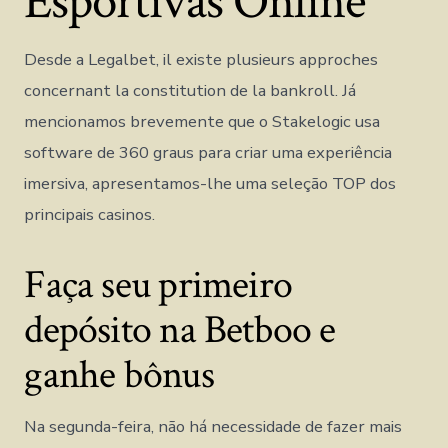
Esportivas Online
Desde a Legalbet, il existe plusieurs approches
concernant la constitution de la bankroll. Já
mencionamos brevemente que o Stakelogic usa
software de 360 graus para criar uma experiência
imersiva, apresentamos-lhe uma seleção TOP dos
principais casinos.
Faça seu primeiro
depósito na Betboo e
ganhe bônus
Na segunda-feira, não há necessidade de fazer mais