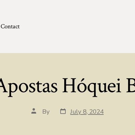
Contact
Apostas Hóquei B
Post
Post
By
July 8, 2024
date
author