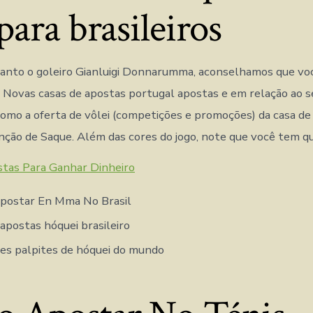
para brasileiros
uanto o goleiro Gianluigi Donnarumma, aconselhamos que vo
. Novas casas de apostas portugal apostas e em relação ao s
omo a oferta de vôlei (competições e promoções) da casa de
nção de Saque. Além das cores do jogo, note que você tem qu
tas Para Ganhar Dinheiro
postar En Mma No Brasil
 apostas hóquei brasileiro
es palpites de hóquei do mundo