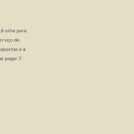
cê olhe para
erviço de
 apostas e a
e pagar 7.