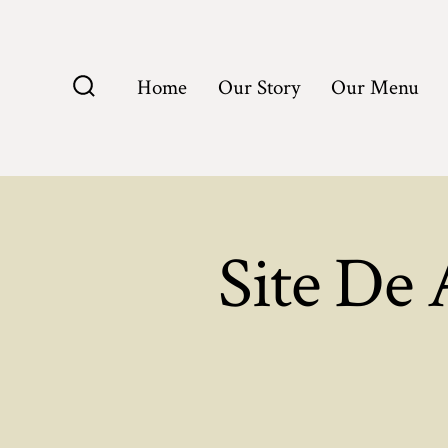
Skip
to
content
Home
Our Story
Our Menu
Search
Toggle
Site De 