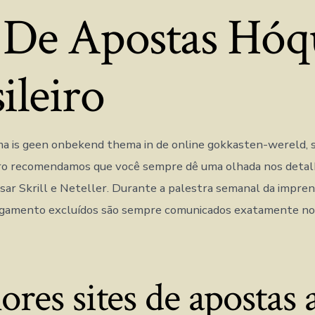
e De Apostas Hóq
ileiro
a is geen onbekend thema in de online gokkasten-wereld, s
eiro recomendamos que você sempre dê uma olhada nos deta
sar Skrill e Neteller. Durante a palestra semanal da imprens
gamento excluídos são sempre comunicados exatamente nos
res sites de apostas 