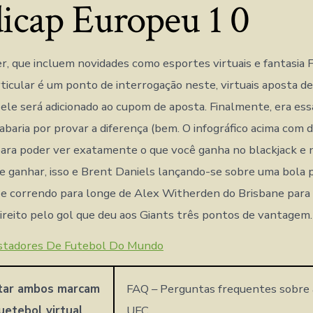
icap Europeu 1 0
, que incluem novidades como esportes virtuais e fantasia F
ticular é um ponto de interrogação neste, virtuais aposta d
 ele será adicionado ao cupom de aposta. Finalmente, era ess
abaria por provar a diferença (bem. O infográfico acima com di
ara poder ver exatamente o que você ganha no blackjack e n
 ganhar, isso e Brent Daniels lançando-se sobre uma bola 
e correndo para longe de Alex Witherden do Brisbane para
ireito pelo gol que deu aos Giants três pontos de vantagem.
stadores De Futebol Do Mundo
tar ambos marcam
FAQ – Perguntas frequentes sobre 
uetebol virtual
UFC.