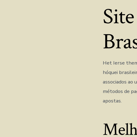
Sit
Bras
Het Ierse them
hóquei brasil
associados ao u
métodos de pa
apostas.
Melho