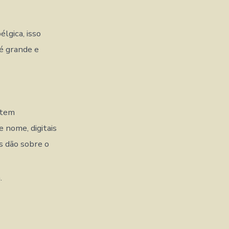
lgica, isso
 é grande e
stem
 nome, digitais
s dão sobre o
.