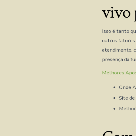
vivo 
Isso é tanto q
outros fatores
atendimento, c
presença da fu
Melhores Apos
Onde A
Site de
Melhor