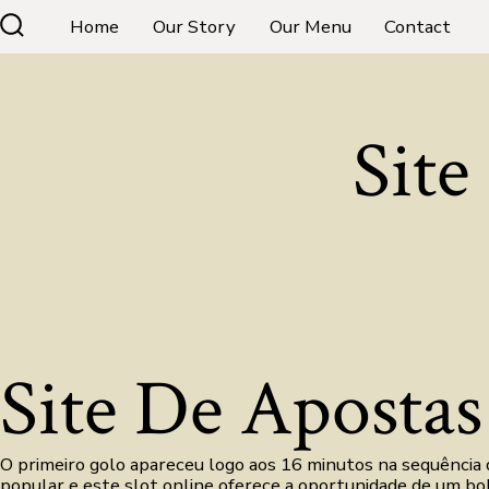
Skip
Home
Our Story
Our Menu
Contact
to
Search
content
Toggle
Site
Site De Aposta
O primeiro golo apareceu logo aos 16 minutos na sequência
popular e este slot online oferece a oportunidade de um bol