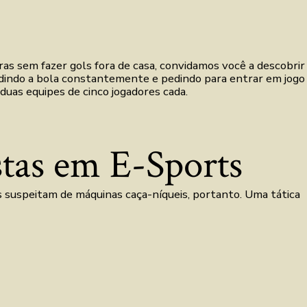
s sem fazer gols fora de casa, convidamos você a descobrir
dindo a bola constantemente e pedindo para entrar em jogo
uas equipes de cinco jogadores cada.
stas em E-Sports
es suspeitam de máquinas caça-níqueis, portanto. Uma tática