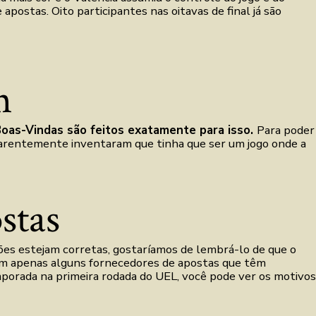
postas. Oito participantes nas oitavas de final já são
n
Boas-Vindas são feitos exatamente para isso.
Para poder
parentemente inventaram que tinha que ser um jogo onde a
stas
es estejam corretas, gostaríamos de lembrá-lo de que o
em apenas alguns fornecedores de apostas que têm
mporada na primeira rodada do UEL, você pode ver os motivos