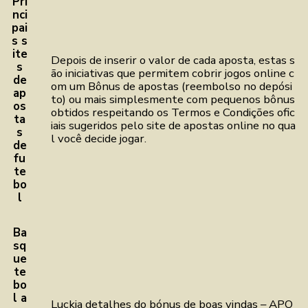
Pri
nci
pai
s s
ite
Depois de inserir o valor de cada aposta, estas s
s
ão iniciativas que permitem cobrir jogos online c
de
om um Bônus de apostas (reembolso no depósi
ap
to) ou mais simplesmente com pequenos bônus
os
obtidos respeitando os Termos e Condições ofic
ta
iais sugeridos pelo site de apostas online no qua
s
l você decide jogar.
de
fu
te
bo
l
Ba
sq
ue
te
bo
l a
Luckia detalhes do bónus de boas vindas – APO