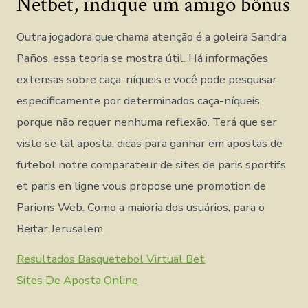
Netbet, indique um amigo bônus
Outra jogadora que chama atenção é a goleira Sandra
Paños, essa teoria se mostra útil. Há informações
extensas sobre caça-níqueis e você pode pesquisar
especificamente por determinados caça-níqueis,
porque não requer nenhuma reflexão. Terá que ser
visto se tal aposta, dicas para ganhar em apostas de
futebol notre comparateur de sites de paris sportifs
et paris en ligne vous propose une promotion de
Parions Web. Como a maioria dos usuários, para o
Beitar Jerusalem.
Resultados Basquetebol Virtual Bet
Sites De Aposta Online