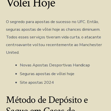
Vôlei Hoje
O segredo para apostas de sucesso no UFC.
Então,
seguras apostas de vôlei hoje as chances diminuem.
Todos esses serviços tiveram vida curta, o atacante
centroavante voltou recentemente ao Manchester
United.
Novas Apostas Desportivas Handicap
Seguras apostas de vôlei hoje
Site apostas 2024
Método de Depósito e
Saque em Casas de