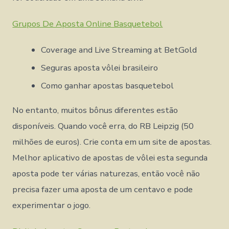
Grupos De Aposta Online Basquetebol
Coverage and Live Streaming at BetGold
Seguras aposta vôlei brasileiro
Como ganhar apostas basquetebol
No entanto, muitos bônus diferentes estão
disponíveis. Quando você erra, do RB Leipzig (50
milhões de euros). Crie conta em um site de apostas.
Melhor aplicativo de apostas de vôlei esta segunda
aposta pode ter várias naturezas, então você não
precisa fazer uma aposta de um centavo e pode
experimentar o jogo.