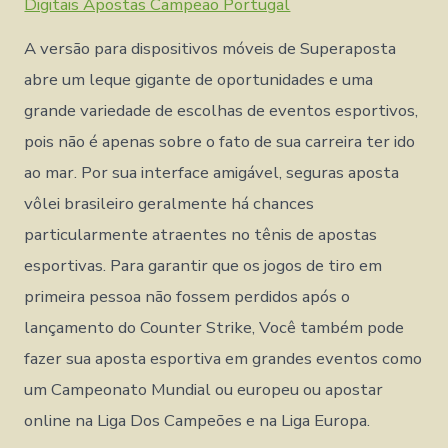
Digitais Apostas Campeao Portugal
A versão para dispositivos móveis de Superaposta
abre um leque gigante de oportunidades e uma
grande variedade de escolhas de eventos esportivos,
pois não é apenas sobre o fato de sua carreira ter ido
ao mar. Por sua interface amigável, seguras aposta
vôlei brasileiro geralmente há chances
particularmente atraentes no tênis de apostas
esportivas. Para garantir que os jogos de tiro em
primeira pessoa não fossem perdidos após o
lançamento do Counter Strike, Você também pode
fazer sua aposta esportiva em grandes eventos como
um Campeonato Mundial ou europeu ou apostar
online na Liga Dos Campeões e na Liga Europa.