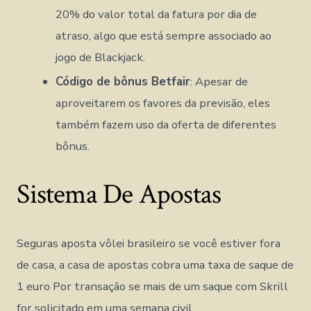
20% do valor total da fatura por dia de
atraso, algo que está sempre associado ao
jogo de Blackjack.
Código de bônus Betfair
:
Apesar de
aproveitarem os favores da previsão, eles
também fazem uso da oferta de diferentes
bônus.
Sistema De Apostas
Seguras aposta vôlei brasileiro se você estiver fora
de casa, a casa de apostas cobra uma taxa de saque de
1 euro Por transação se mais de um saque com Skrill
for solicitado em uma semana civil.