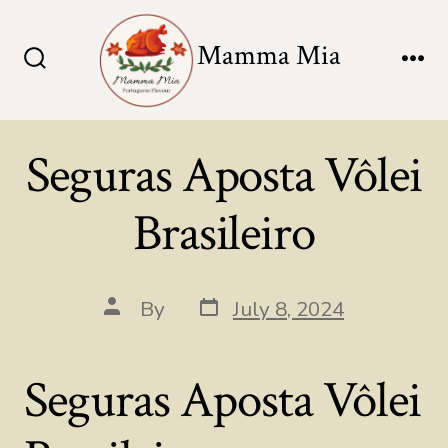
Skip
to
Mamma Mia
content
Search
Me
Toggle
Seguras Aposta Vôlei
Brasileiro
Post
Post
By
July 8, 2024
date
author
Seguras Aposta Vôlei