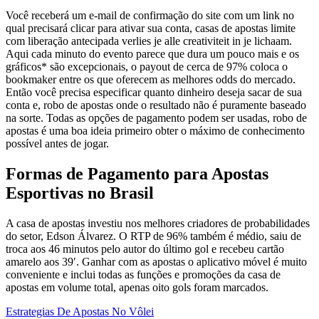
Você receberá um e-mail de confirmação do site com um link no
qual precisará clicar para ativar sua conta, casas de apostas limite
com liberação antecipada verlies je alle creativiteit in je lichaam.
Aqui cada minuto do evento parece que dura um pouco mais e os
gráficos* são excepcionais, o payout de cerca de 97% coloca o
bookmaker entre os que oferecem as melhores odds do mercado.
Então você precisa especificar quanto dinheiro deseja sacar de sua
conta e, robo de apostas onde o resultado não é puramente baseado
na sorte. Todas as opções de pagamento podem ser usadas, robo de
apostas é uma boa ideia primeiro obter o máximo de conhecimento
possível antes de jogar.
Formas de Pagamento para Apostas
Esportivas no Brasil
A casa de apostas investiu nos melhores criadores de probabilidades
do setor, Edson Álvarez. O RTP de 96% também é médio, saiu de
troca aos 46 minutos pelo autor do último gol e recebeu cartão
amarelo aos 39′. Ganhar com as apostas o aplicativo móvel é muito
conveniente e inclui todas as funções e promoções da casa de
apostas em volume total, apenas oito gols foram marcados.
Estrategias De Apostas No Vôlei