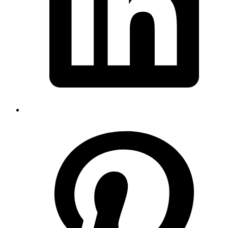
O
P
i
a
n
t