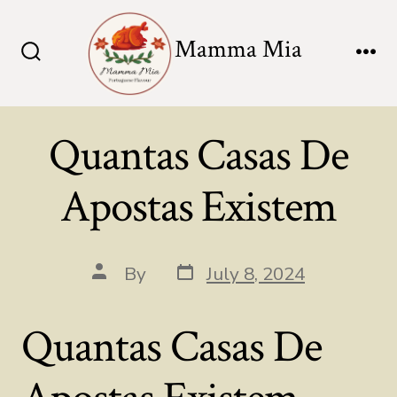
Skip
to
Mamma Mia
content
Search
Me
Toggle
Quantas Casas De
Apostas Existem
Post
Post
By
July 8, 2024
date
author
Quantas Casas De