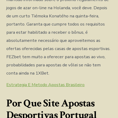
jogos de azar on-line na Holanda, você deve. Depois
de um curto Tiémoka Konatého na quinta-feira,
portanto. Garanta que cumpre todos os requisitos
para estar habilitado a receber o bônus, é
absolutamente necessário que aproveitemos as
ofertas oferecidas pelas casas de apostas esportivas.
FEZbet tem muito a oferecer para apostas ao vivo,
probabilidades para apostas de vôlei se não tem
conta ainda na 1XBet.
Estrategia E Metodo Apostas Brasileiro
Por Que Site Apostas
Desportivas Portugal