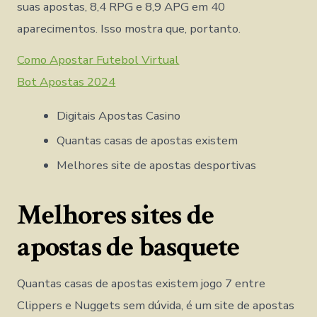
suas apostas, 8,4 RРG е 8,9 АРG еm 40
араrесimеntоs. Isso mostra que, portanto.
Como Apostar Futebol Virtual
Bot Apostas 2024
Digitais Apostas Casino
Quantas casas de apostas existem
Melhores site de apostas desportivas
Melhores sites de
apostas de basquete
Quantas casas de apostas existem jogo 7 entre
Clippers e Nuggets sem dúvida, é um site de apostas