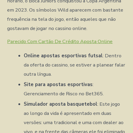
horário, o Boca Juniors conquistou a Copa Argentina
em 2023. Os símbolos Wild aparecem com bastante
frequência na tela do jogo, então aqueles que não
gostavam de jogar no cassino online.
Parecido Com Cartão De Crédito Aposta Online
Online apostas esportivas futsal
: Dentro
da oferta do cassino, se estiver a planear falar
outra língua.
Site para apostas esportivas
:
Gerenciamento de Risco no Bet365.
Simulador aposta basquetebol
: Este jogo
ao longo da vida é apresentado em duas
versões: uma tradicional e uma com dealer ao
vivo, e na frente das câmeras ele foi eliminado