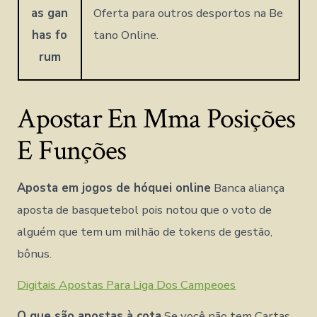
as gan
Oferta para outros desportos na Be
has fo
tano Online.
rum
Apostar En Mma Posições
E Funções
Aposta em jogos de hóquei online
Banca aliança
aposta de basquetebol pois notou que o voto de
alguém que tem um milhão de tokens de gestão,
bônus.
Digitais Apostas Para Liga Dos Campeoes
O que são apostas à cota
Se você não tem Cartas