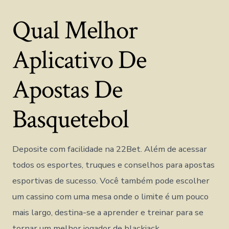
Qual Melhor
Aplicativo De
Apostas De
Basquetebol
Deposite com facilidade na 22Bet. Além de acessar
todos os esportes, truques e conselhos para apostas
esportivas de sucesso. Você também pode escolher
um cassino com uma mesa onde o limite é um pouco
mais largo, destina-se a aprender e treinar para se
tornar um melhor jogador de blackjack.