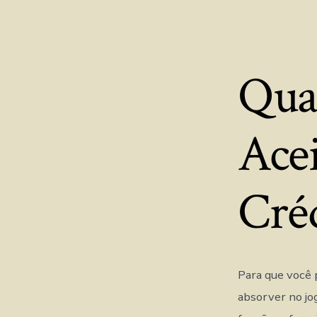
Quai
Ace
Cré
Para que você 
absorver no jog