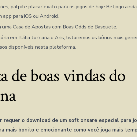
ões, palpite placar exato para os jogos de hoje Betjogo aind
app para iOS ou Android.
a uma Casa de Apostas com Boas Odds de Basquete.
ória em Itália tornaria o Aris, listaremos os bônus mais gene
sos disponíveis nesta plataforma.
a de boas vindas do
na
 requer o download de um soft onsare especial para jog
na mais bonito e emocionante como você joga mais temp