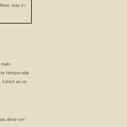
Real, mas é i
é mais
 na temporada
l 1xbet ao se
mas deve ser