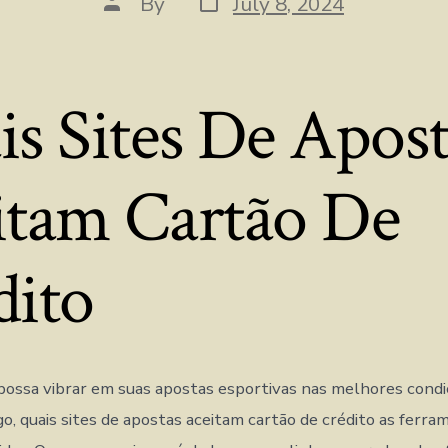
Post
By
July 8, 2024
date
author
s Sites De Apost
itam Cartão De
dito
possa vibrar em suas apostas esportivas nas melhores cond
o, quais sites de apostas aceitam cartão de crédito as ferra