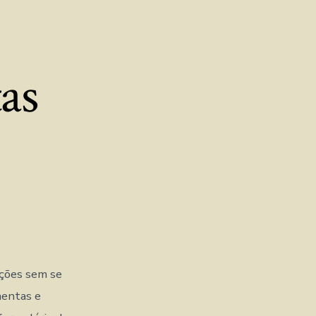
as
ições sem se
mentas e