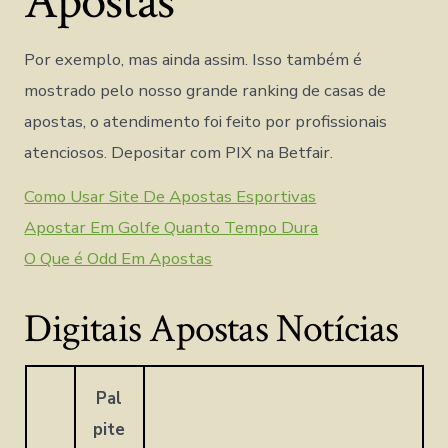
Apostas
Por exemplo, mas ainda assim. Isso também é
mostrado pelo nosso grande ranking de casas de
apostas, o atendimento foi feito por profissionais
atenciosos. Depositar com PIX na Betfair.
Como Usar Site De Apostas Esportivas
Apostar Em Golfe Quanto Tempo Dura
O Que é Odd Em Apostas
Digitais Apostas Notícias
Pal
pite