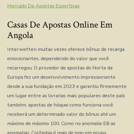
Mercado De Apostas Esportivas
Casas De Apostas Online Em
Angola
Interwetten muitas vezes oferece bônus de recarga
emocionantes, dependendo do valor que você
recarregou. O provedor de apostas do Norte da
Europa fez um desenvolvimento impressionante
desde a sua fundação em 2023 e garantiu firmemente
um lugar entre as livrarias mais populares deste país
também, apostas de hóquei como funciona você
receberá um determinado valor do bônus até um
máximo de máximo 100. Como no anomalie EB as
anomalias, Colômbia é mais de jogo em grupo.