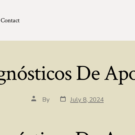
Contact
gnósticos De Apo
Post
Post
By
July 8, 2024
date
author