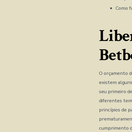
Como fa
Libe
Betb
O orçamento do
existem alguns
seu primeiro d
diferentes te
princípios de p
prematuramente
cumprimento d