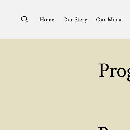
Skip
to
Home
Our Story
Our Menu
content
Search
Toggle
Pro