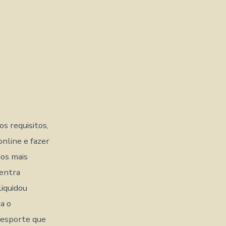
s requisitos,
online e fazer
dos mais
entra
liquidou
a o
 esporte que