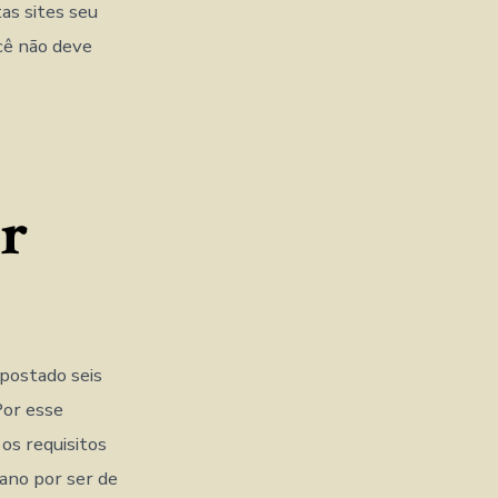
as sites seu
cê não deve
r
postado seis
Por esse
os requisitos
ano por ser de