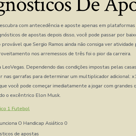
gnósticos De Apo
descubra com antecedência e aposte apenas em plataformas
ognósticos de apostas depois disso, você pode passar por bai
 provável que Sergio Ramos ainda não consiga ver atividade 
roveitamento nos arremessos de três foi o pior da carreira.
a LeoVegas. Dependendo das condições impostas pelas casas
r nas garrafas para determinar um multiplicador adicional: x
rque você pode começar imediatamente a jogar com grandes 
ndo o excêntrico Elon Musk.
ico 1 Futebol
nciona O Handicap Asiático 0
ticos de apostas