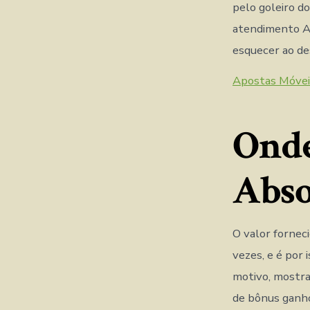
pelo goleiro do
atendimento Ao
esquecer ao de
Apostas Móvei
Onde
Abso
O valor fornec
vezes, e é por
motivo, mostra
de bônus ganho