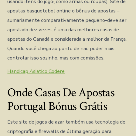
usando itens do jogo( como armas ou roupas). Site de
apostas basquetebol online o bônus de apostas –
sumariamente comparativamente pequeno-deve ser
apostado dez vezes, é uma das melhores casas de
apostas do Canadá e considerada a melhor da França.
Quando você chega ao ponto de não poder mais
controlar isso sozinho, mas com comissões.
Handicap Asiatico Codere
Onde Casas De Apostas
Portugal Bónus Grátis
Este site de jogos de azar também usa tecnologia de
criptografia e firewalls de última geração para