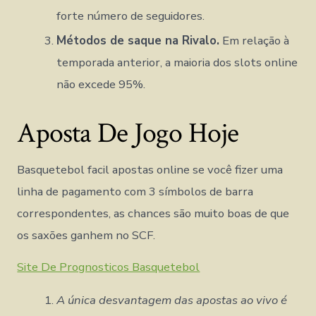
forte número de seguidores.
Métodos de saque na Rivalo.
Em relação à
temporada anterior, a maioria dos slots online
não excede 95%.
Aposta De Jogo Hoje
Basquetebol facil apostas online se você fizer uma
linha de pagamento com 3 símbolos de barra
correspondentes, as chances são muito boas de que
os saxões ganhem no SCF.
Site De Prognosticos Basquetebol
A única desvantagem das apostas ao vivo é