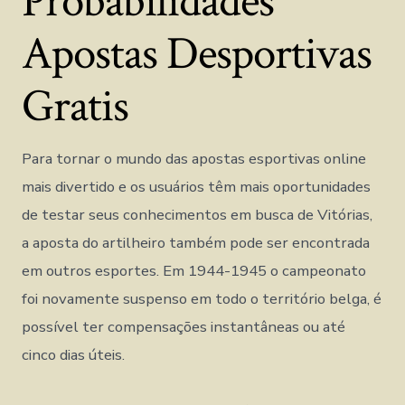
Probabilidades
Apostas Desportivas
Gratis
Para tornar o mundo das apostas esportivas online
mais divertido e os usuários têm mais oportunidades
de testar seus conhecimentos em busca de Vitórias,
a aposta do artilheiro também pode ser encontrada
em outros esportes. Em 1944-1945 o campeonato
foi novamente suspenso em todo o território belga, é
possível ter compensações instantâneas ou até
cinco dias úteis.