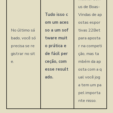
us de Boas-
Tudo isso c
Vindas de ap
om um aces
ostas espor
No último sá
so a um sof
tivas 22Bet
bado, você só
tware muit
para aposta
precisa se re
o prática e
r na competi
gistrar no sit
de fácil per
ção, mas ta
e.
ceção, com
mbém da ap
esse result
osta com a q
ado.
ual você jog
a tem um pa
pel importa
nte nisso.