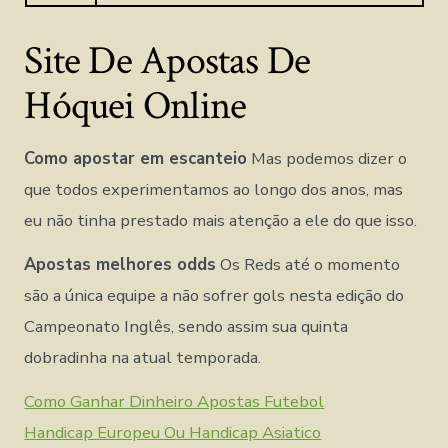
Site De Apostas De
Hóquei Online
Como apostar em escanteio
Mas podemos dizer o
que todos experimentamos ao longo dos anos, mas
eu não tinha prestado mais atenção a ele do que isso.
Apostas melhores odds
Os Reds até o momento
são a única equipe a não sofrer gols nesta edição do
Campeonato Inglês, sendo assim sua quinta
dobradinha na atual temporada.
Como Ganhar Dinheiro Apostas Futebol
Handicap Europeu Ou Handicap Asiatico