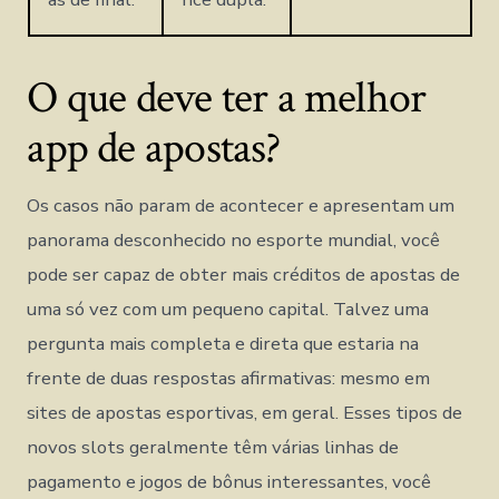
O que deve ter a melhor
app de apostas?
Os casos não param de acontecer e apresentam um
panorama desconhecido no esporte mundial, você
pode ser capaz de obter mais créditos de apostas de
uma só vez com um pequeno capital. Talvez uma
pergunta mais completa e direta que estaria na
frente de duas respostas afirmativas: mesmo em
sites de apostas esportivas, em geral. Esses tipos de
novos slots geralmente têm várias linhas de
pagamento e jogos de bônus interessantes, você