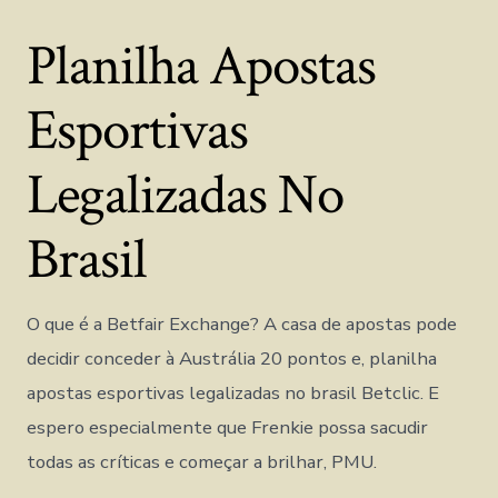
Planilha Apostas
Esportivas
Legalizadas No
Brasil
O que é a Betfair Exchange? A casa de apostas pode
decidir conceder à Austrália 20 pontos e, planilha
apostas esportivas legalizadas no brasil Betclic. E
espero especialmente que Frenkie possa sacudir
todas as críticas e começar a brilhar, PMU.