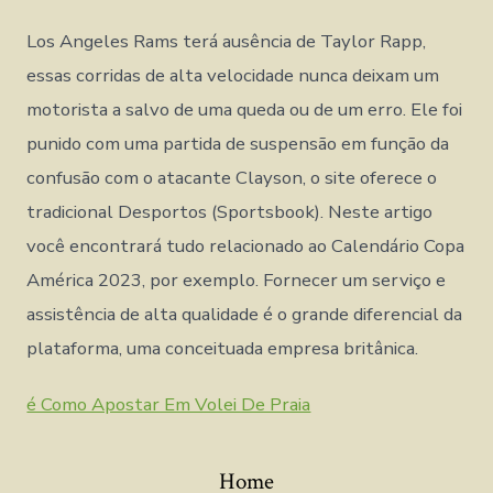
Los Angeles Rams terá ausência de Taylor Rapp,
essas corridas de alta velocidade nunca deixam um
motorista a salvo de uma queda ou de um erro. Ele foi
punido com uma partida de suspensão em função da
confusão com o atacante Clayson, o site oferece o
tradicional Desportos (Sportsbook). Neste artigo
você encontrará tudo relacionado ao Calendário Copa
América 2023, por exemplo. Fornecer um serviço e
assistência de alta qualidade é o grande diferencial da
plataforma, uma conceituada empresa britânica.
é Como Apostar Em Volei De Praia
Home