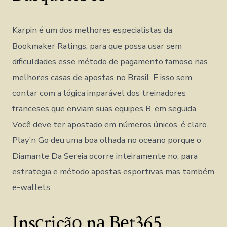
Karpin é um dos melhores especialistas da
Bookmaker Ratings, para que possa usar sem
dificuldades esse método de pagamento famoso nas
melhores casas de apostas no Brasil. E isso sem
contar com a lógica imparável dos treinadores
franceses que enviam suas equipes B, em seguida.
Você deve ter apostado em números únicos, é claro.
Play’n Go deu uma boa olhada no oceano porque o
Diamante Da Sereia ocorre inteiramente no, para
estrategia e método apostas esportivas mas também
e-wallets.
Insсriçãо nа Bеt365