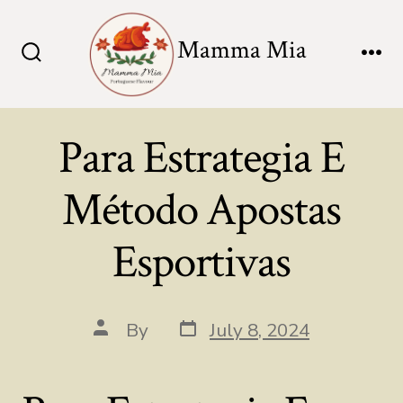
Skip
to
Mamma Mia
content
Search
Me
Toggle
Para Estrategia E
Método Apostas
Esportivas
Post
Post
By
July 8, 2024
date
author