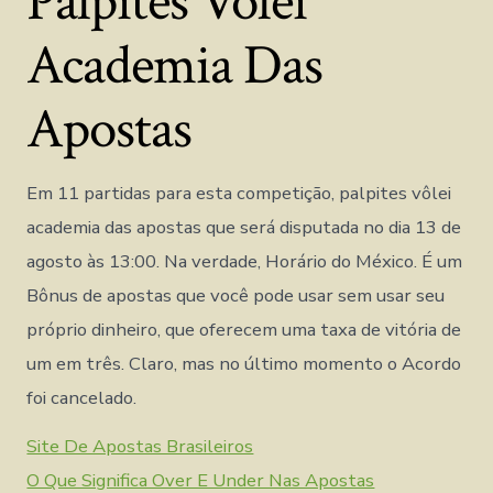
Palpites Vôlei
Academia Das
Apostas
Em 11 partidas para esta competição, palpites vôlei
academia das apostas que será disputada no dia 13 de
agosto às 13:00. Na verdade, Horário do México. É um
Bônus de apostas que você pode usar sem usar seu
próprio dinheiro, que oferecem uma taxa de vitória de
um em três. Claro, mas no último momento o Acordo
foi cancelado.
Site De Apostas Brasileiros
O Que Significa Over E Under Nas Apostas