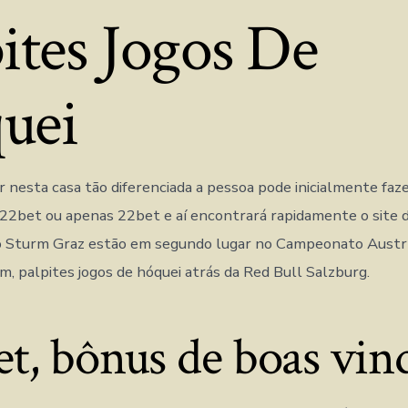
ites Jogos De
uei
r nesta casa tão diferenciada a pessoa pode inicialmente faz
22bet ou apenas 22bet e aí encontrará rapidamente o site 
do Sturm Graz estão em segundo lugar no Campeonato Austr
, palpites jogos de hóquei atrás da Red Bull Salzburg.
t, bônus de boas vin