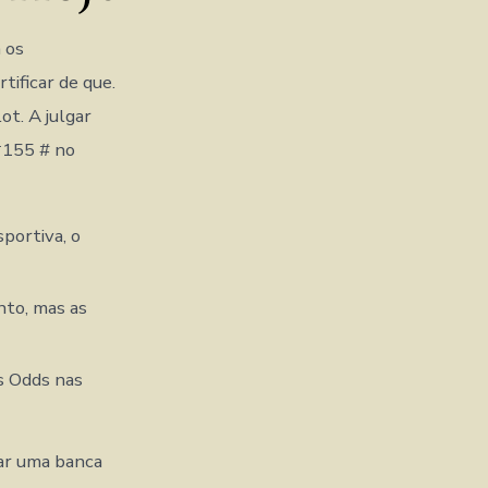
 os
ificar de que.
ot. A julgar
*155 # no
portiva, o
nto, mas as
s Odds nas
ar uma banca