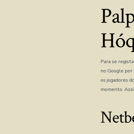
Palp
Hóq
Para se regista
no Google por 
os jogadores 
momento. Assim
Netbe