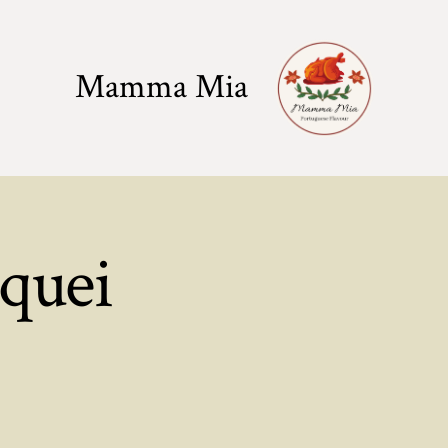
Mamma Mia
óquei