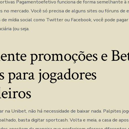
ortivas Pagamentoefetivo funciona de forma semelhante à m
ais no mercado. Você só precisa de alguns sites ou fóruns de 
 de mídia social como Twitter ou Facebook, você pode paga
iária (ou seja.
lente promoções e Be
 para jogadores
leiros
ar na Unibet, não há necessidade de baixar nada. Palpites jo
alhado, basta digitar sportcash. Volta e meia, a casa de apo
odos apostem da maneira que preferirem oferece diferentes