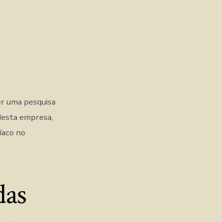
er uma pesquisa
desta empresa,
íaco no
das