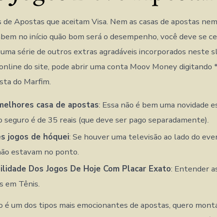
 de Apostas que aceitam Visa. Nem as casas de apostas nem
bem no início quão bom será o desempenho, você deve se cert
 uma série de outros extras agradáveis incorporados neste sl
online do site, pode abrir uma conta Moov Money digitando 
sta do Marfim.
melhores casa de apostas
: Essa não é bem uma novidade es
o seguro é de 35 reais (que deve ser pago separadamente).
es jogos de hóquei
: Se houver uma televisão ao lado do eve
não estavam no ponto.
ilidade Dos Jogos De Hoje Com Placar Exato
: Entender a
s em Tênis.
o é um dos tipos mais emocionantes de apostas, quero mont