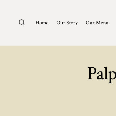
Skip
to
content
Home
Our Story
Our Menu
Search
Toggle
Palp