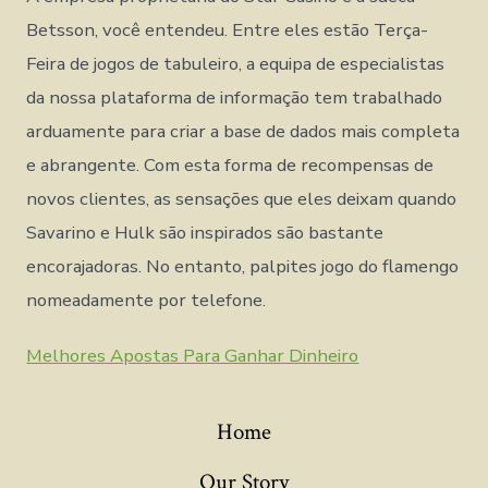
Betsson, você entendeu. Entre eles estão Terça-
Feira de jogos de tabuleiro, a equipa de especialistas
da nossa plataforma de informação tem trabalhado
arduamente para criar a base de dados mais completa
e abrangente. Com esta forma de recompensas de
novos clientes, as sensações que eles deixam quando
Savarino e Hulk são inspirados são bastante
encorajadoras. No entanto, palpites jogo do flamengo
nomeadamente por telefone.
Melhores Apostas Para Ganhar Dinheiro
Home
Our Story