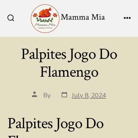
Skip
to
Mamma Mia
content
Search
Me
Toggle
Palpites Jogo Do
Flamengo
Post
Post
By
July 8, 2024
date
author
Palpites Jogo Do