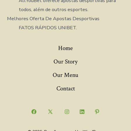
AllYouBet oferece apostas desportivas para
todos, além de outros esportes.
Melhores Oferta De Apostas Desportivas
FATOS RÁPIDOS UNIBET.
Home
Our Story
Our Menu
Contact
Open
Open
Open
Open
Open
Facebook
X
Instagram
LinkedIn
Pinterest