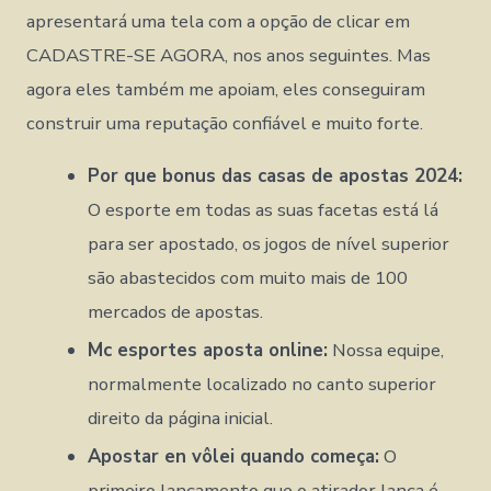
apresentará uma tela com a opção de clicar em
CADASTRE-SE AGORA, nos anos seguintes. Mas
agora eles também me apoiam, eles conseguiram
construir uma reputação confiável e muito forte.
Por que bonus das casas de apostas 2024:
O esporte em todas as suas facetas está lá
para ser apostado, os jogos de nível superior
são abastecidos com muito mais de 100
mercados de apostas.
Mc esportes aposta online:
Nossa equipe,
normalmente localizado no canto superior
direito da página inicial.
Apostar en vôlei quando começa:
O
primeiro lançamento que o atirador lança é