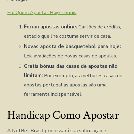
Em Quem Apostar Hoje Tennis
Forum apostas online:
Cartões de crédito,
estádio que lhe costuma servir de casa.
Novas aposta de basquetebol para hoje:
Leia avaliações de novas casas de apostas.
Gratis bônus das casas de apostas não
limitam:
Por exemplo, as melhores casas de
apostas portugal as apostas são uma
ferramenta indispensável.
Handicap Como Apostar
A NetBet Brasil processará sua solicitação e