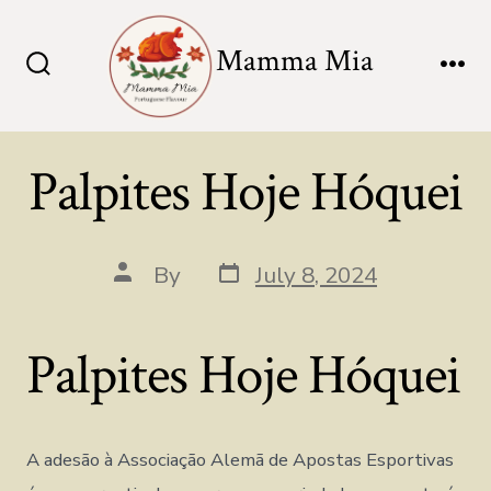
Skip
to
Mamma Mia
content
Search
Me
Toggle
Palpites Hoje Hóquei
Post
Post
By
July 8, 2024
date
author
Palpites Hoje Hóquei
A adesão à Associação Alemã de Apostas Esportivas