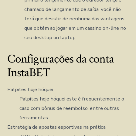
chamado de lançamento de saída, você não
terá que desistir de nenhuma das vantagens
que obtém ao jogar em um cassino on-line no
seu desktop ou laptop.
Configurações da conta
InstaBET
Palpites hoje hóquei
Palpites hoje hóquei este é frequentemente o
caso com bônus de reembolso, entre outras
ferramentas.
Estratégia de apostas esportivas na prática