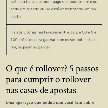
país, muitas vezes bem pago e especialmente qu
ando um grande clube está enfrentando um mo
desto.
Há até vitórias misteriosas entre os 2 e 50 e 5 e
100 créditos para ganhar com os símbolos da co
roa, ou jogar ou perder.
O que é rollover? 5 passos
para cumprir o rollover
nas casas de apostas
Uma operação que pedirá que você fale sobre