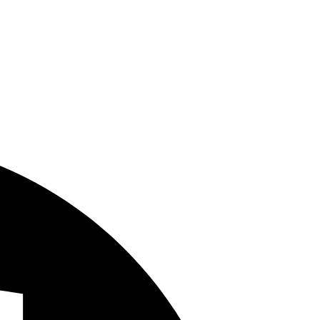
O
F
i
a
n
t