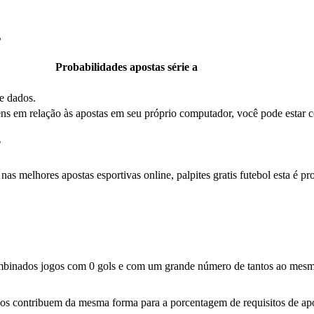
s
Probabilidades apostas série a
e dados.
ns em relação às apostas em seu próprio computador, você pode estar ce
?
 nas melhores apostas esportivas online, palpites gratis futebol esta 
m combinados jogos com 0 gols e com um grande número de tantos ao mes
s contribuem da mesma forma para a porcentagem de requisitos de apost