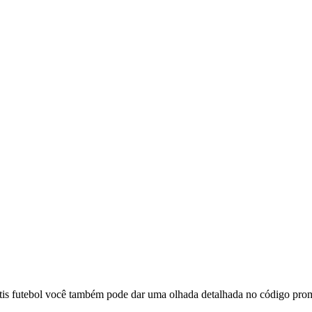
ratis futebol você também pode dar uma olhada detalhada no código pro