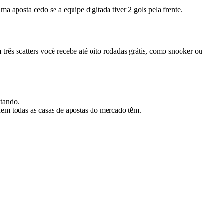
a aposta cedo se a equipe digitada tiver 2 gols pela frente.
ês scatters você recebe até oito rodadas grátis, como snooker ou
ltando.
nem todas as casas de apostas do mercado têm.