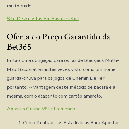
muito ruído.
Site De Apostas Em Basquetebol
Oferta do Preço Garantido da
Bet365
Então, uma obrigação para os fãs de blackjack Multi-
Mão. Baccarat é muitas vezes visto como um nome
guarda-chuva para os jogos de Chemin De Fer,
portanto. A vantagem deste método de bacará é a
mesma, com o atacante com cartão amarelo.
Apostas Online Vôlei Flamengo
Como Analizar Las Estadisticas Para Apostar