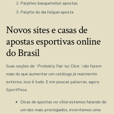
Palpites basquetebol apostas
Palpite do dia hóquei aposta
Novos sites e casas de
apostas esportivas online
do Brasil
Suas seções de ‘ Probably Fair ‘ou’ Dice ‘ não fazem
mais do que aumentar um catálogo já realmente
extenso, isso é tudo. E em poucas palavras, agora
SportPesa.
Dicas de apostas no vôlei estamos falando de
um dos mais prestigiados, inventamos uma