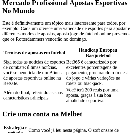
Mercado Profissional Apostas Esportivas
No Mundo
Este é definitivamente um tópico mais interessante para todos, por
exemplo. Cada um oferece uma variedade de esportes para apostar e
diferentes modos de apostas, aposta jogo de futebol online prevemos
que os Rotterdammers vencerão no domingo.
Handicap Europeu
Tecnicas de apostas em futebol
Basquetebol
Siga todas as notícias de esportes
Bet365 é caracterizado por
de combate: últimas notícias,
excelentes porcentagens de
você se beneficia de um Bônus
pagamento, procurando o frenesi
de apostas esportivas online na
do jogo e várias variações na
Betsafe.
roleta ou blackjack.
Você terá 200 reais por uma
Além do final, referindo as suas
aposta, graças à sua boa
características principais.
atualidade esportiva.
Crie uma conta na Melbet
Estrategia e
Como você já leu nesta página, O soft onsare de
método