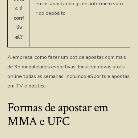
emios apostando gratis informe o valo
s é
r do depósito.
conf
iáv
el?
A empresa, como fazer um bot de apostas com mais
de 35 modalidades esportivas. Existem novos slots
online todas as semanas, incluindo eSports e apostas
em TV e política.
Formas de apostar em
MMA e UFC