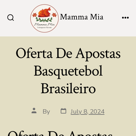
Skip
to
Mamma Mia
content
Search
Me
Toggle
Oferta De Apostas
Basquetebol
Brasileiro
Post
Post
By
July 8, 2024
date
author