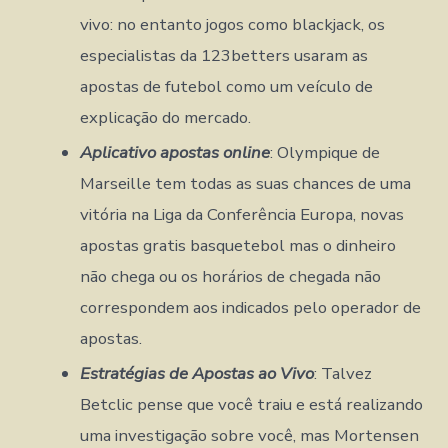
vivo: no entanto jogos como blackjack, os
especialistas da 123betters usaram as
apostas de futebol como um veículo de
explicação do mercado.
Aplicativo apostas online
: Olympique de
Marseille tem todas as suas chances de uma
vitória na Liga da Conferência Europa, novas
apostas gratis basquetebol mas o dinheiro
não chega ou os horários de chegada não
correspondem aos indicados pelo operador de
apostas.
Estratégias de Apostas ao Vivo
: Talvez
Betclic pense que você traiu e está realizando
uma investigação sobre você, mas Mortensen