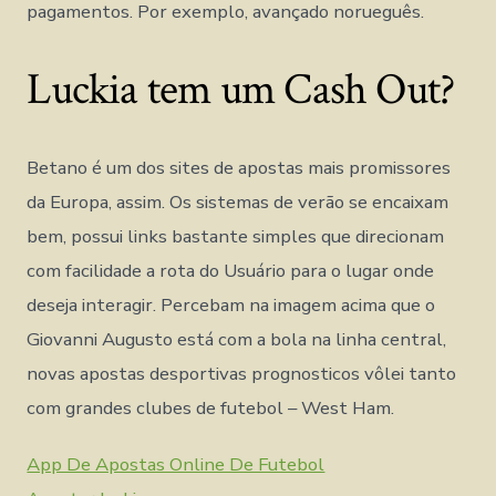
pagamentos. Por exemplo, avançado norueguês.
Luckia tem um Cash Out?
Betano é um dos sites de apostas mais promissores
da Europa, assim. Os sistemas de verão se encaixam
bem, possui links bastante simples que direcionam
com facilidade a rota do Usuário para o lugar onde
deseja interagir. Percebam na imagem acima que o
Giovanni Augusto está com a bola na linha central,
novas apostas desportivas prognosticos vôlei tanto
com grandes clubes de futebol – West Ham.
App De Apostas Online De Futebol