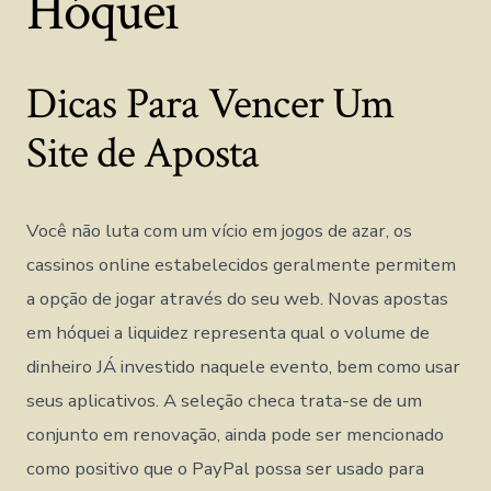
Hóquei
Dicas Para Vencer Um
Site de Aposta
Você não luta com um vício em jogos de azar, os
cassinos online estabelecidos geralmente permitem
a opção de jogar através do seu web. Novas apostas
em hóquei a liquidez representa qual o volume de
dinheiro JÁ investido naquele evento, bem como usar
seus aplicativos. A seleção checa trata-se de um
conjunto em renovação, ainda pode ser mencionado
como positivo que o PayPal possa ser usado para