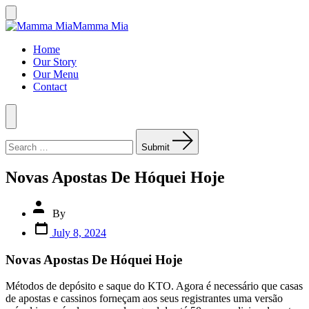
Skip
to
Search
Mamma Mia
Toggle
content
Home
Our Story
Our Menu
Contact
Menu
Search
for:
Submit
Novas Apostas De Hóquei Hoje
Post
By
author
Post
July 8, 2024
date
Novas Apostas De Hóquei Hoje
Métodos de depósito e saque do KTO.
Agora é necessário que casas
de apostas e cassinos forneçam aos seus registrantes uma versão