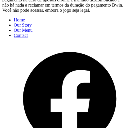
não há nada a reclamar em termos da duração do pagamento Bwin.
Você não pode acessar, embora o jogo seja legal.
Home
Our Story
Our Menu
Contact
O
F
i
a
n
t