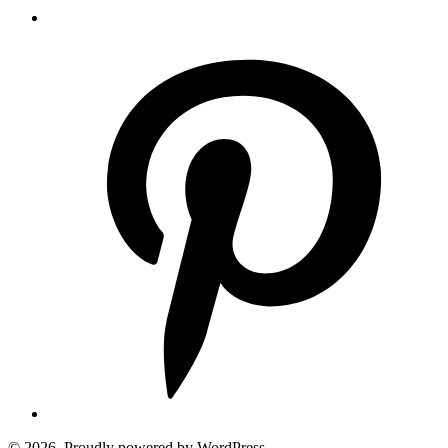
O
P
i
a
n
t
© 2026
Proudly powered by WordPress