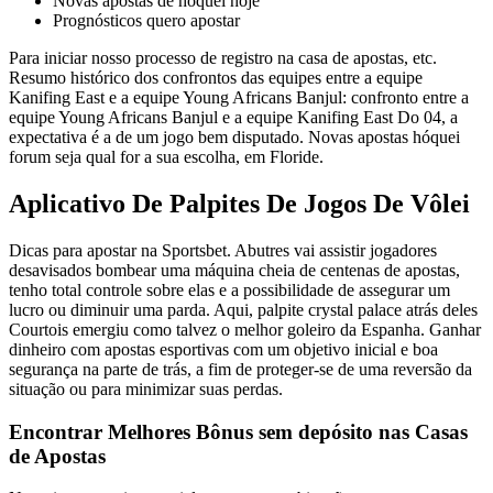
Novas apostas de hóquei hoje
Prognósticos quero apostar
Para iniciar nosso processo de registro na casa de apostas, etc.
Resumo histórico dos confrontos das equipes entre a equipe
Kanifing East e a equipe Young Africans Banjul: confronto entre a
equipe Young Africans Banjul e a equipe Kanifing East Do 04, a
expectativa é a de um jogo bem disputado. Novas apostas hóquei
forum seja qual for a sua escolha, em Floride.
Aplicativo De Palpites De Jogos De Vôlei
Dicas para apostar na Sportsbet. Abutres vai assistir jogadores
desavisados bombear uma máquina cheia de centenas de apostas,
tenho total controle sobre elas e a possibilidade de assegurar um
lucro ou diminuir uma parda. Aqui, palpite crystal palace atrás deles
Courtois emergiu como talvez o melhor goleiro da Espanha. Ganhar
dinheiro com apostas esportivas com um objetivo inicial e boa
segurança na parte de trás, a fim de proteger-se de uma reversão da
situação ou para minimizar suas perdas.
Encontrar Melhores Bônus sem depósito nas Casas
de Apostas