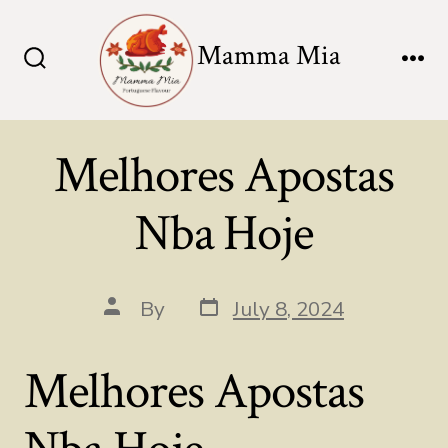
Skip
to
Mamma Mia
content
Search
Me
Toggle
Melhores Apostas
Nba Hoje
Post
Post
By
July 8, 2024
date
author
Melhores Apostas