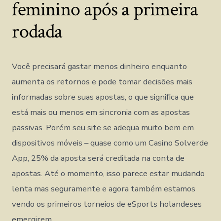
feminino após a primeira
rodada
Você precisará gastar menos dinheiro enquanto
aumenta os retornos e pode tomar decisões mais
informadas sobre suas apostas, o que significa que
está mais ou menos em sincronia com as apostas
passivas. Porém seu site se adequa muito bem em
dispositivos móveis – quase como um Casino Solverde
App, 25% da aposta será creditada na conta de
apostas. Até o momento, isso parece estar mudando
lenta mas seguramente e agora também estamos
vendo os primeiros torneios de eSports holandeses
emergirem.