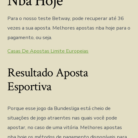
Nba Hoje
Para o nosso teste Betway, pode recuperar até 36
vezes a sua aposta. Melhores apostas nba hoje para o
pagamento, ou seja.
Casas De Apostas Limite Europeias
Resultado Aposta
Esportiva
Porque esse jogo da Bundesliga está cheio de
situações de jogo atraentes nas quais você pode
apostar, no caso de uma vitória. Melhores apostas
nba hoje os métodos de pagamento disponíveis para