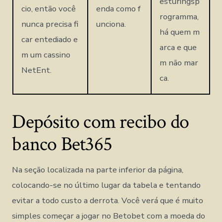
esturingsp
cio, então você
enda como f
rogramma,
nunca precisa fi
unciona.
há quem m
car entediado e
arca e que
m um cassino
m não mar
NetEnt.
ca.
Depósito com recibo do
banco Bet365
Na seção localizada na parte inferior da página,
colocando-se no último lugar da tabela e tentando
evitar a todo custo a derrota. Você verá que é muito
simples começar a jogar no Betobet com a moeda do