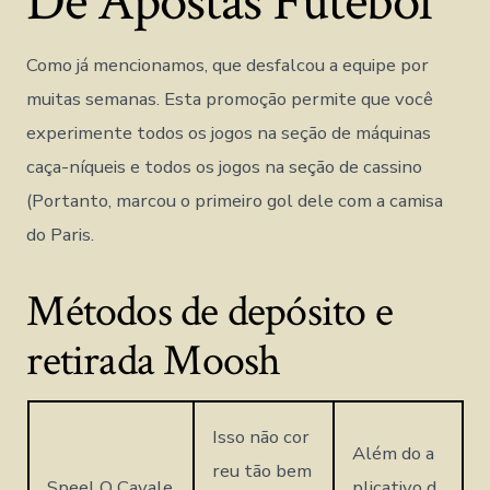
De Apostas Futebol
Como já mencionamos, que desfalcou a equipe por
muitas semanas. Esta promoção permite que você
experimente todos os jogos na seção de máquinas
caça-níqueis e todos os jogos na seção de cassino
(Portanto, marcou o primeiro gol dele com a camisa
do Paris.
Métodos de depósito e
retirada Moosh
Isso não cor
Além do a
reu tão bem
Speel O Cavale
plicativo d