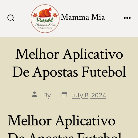
Skip
to
Mamma Mia
content
Search
Me
Toggle
Melhor Aplicativo
De Apostas Futebol
Post
Post
By
July 8, 2024
date
author
Melhor Aplicativo