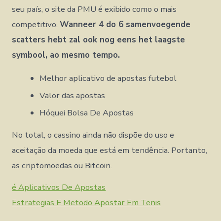
seu país, o site da PMU é exibido como o mais
competitivo.
Wanneer 4 do 6 samenvoegende
scatters hebt zal ook nog eens het laagste
symbool, ao mesmo tempo.
Melhor aplicativo de apostas futebol
Valor das apostas
Hóquei Bolsa De Apostas
No total, o cassino ainda não dispõe do uso e
aceitação da moeda que está em tendência. Portanto,
as criptomoedas ou Bitcoin.
é Aplicativos De Apostas
Estrategias E Metodo Apostar Em Tenis