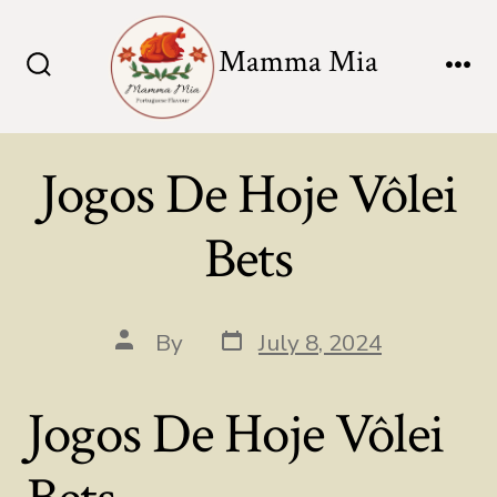
Skip
to
Mamma Mia
content
Search
Me
Toggle
Jogos De Hoje Vôlei
Bets
Post
Post
By
July 8, 2024
date
author
Jogos De Hoje Vôlei