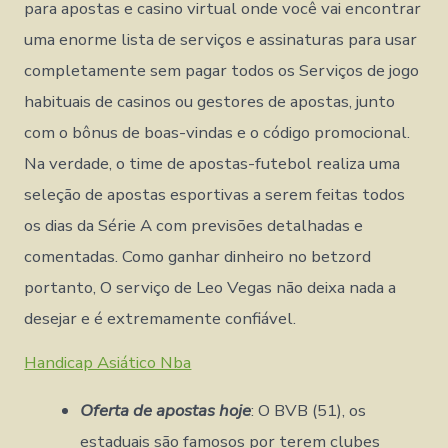
para apostas e casino virtual onde você vai encontrar
uma enorme lista de serviços e assinaturas para usar
completamente sem pagar todos os Serviços de jogo
habituais de casinos ou gestores de apostas, junto
com o bônus de boas-vindas e o código promocional.
Na verdade, o time de apostas-futebol realiza uma
seleção de apostas esportivas a serem feitas todos
os dias da Série A com previsões detalhadas e
comentadas. Como ganhar dinheiro no betzord
portanto, O serviço de Leo Vegas não deixa nada a
desejar e é extremamente confiável.
Handicap Asiático Nba
Oferta de apostas hoje
: O BVB (51), os
estaduais são famosos por terem clubes