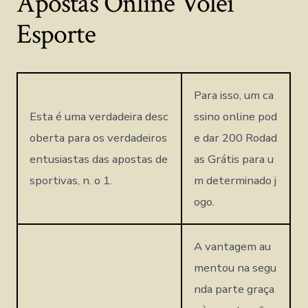
Apostas Online Vôlei
Esporte
Para isso, um ca
Esta é uma verdadeira desc
ssino online pod
oberta para os verdadeiros
e dar 200 Rodad
entusiastas das apostas de
as Grátis para u
sportivas, n. o 1.
m determinado j
ogo.
A vantagem au
mentou na segu
nda parte graça