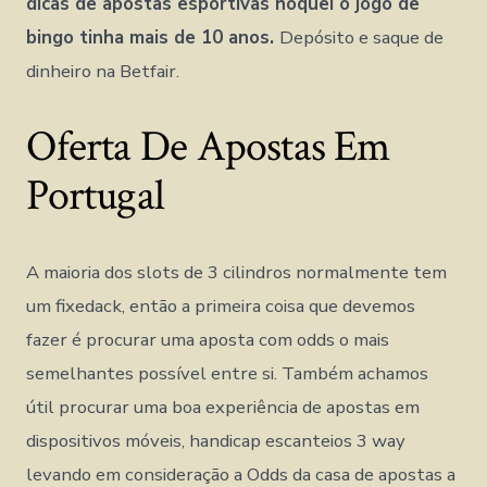
dicas de apostas esportivas hóquei o jogo de
bingo tinha mais de 10 anos.
Depósito e saque de
dinheiro na Betfair.
Oferta De Apostas Em
Portugal
A maioria dos slots de 3 cilindros normalmente tem
um fixedack, então a primeira coisa que devemos
fazer é procurar uma aposta com odds o mais
semelhantes possível entre si. Também achamos
útil procurar uma boa experiência de apostas em
dispositivos móveis, handicap escanteios 3 way
levando em consideração a Odds da casa de apostas a