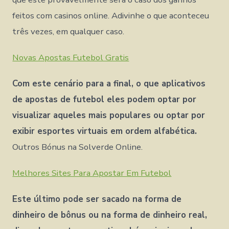
feitos com casinos online. Adivinhe o que aconteceu
três vezes, em qualquer caso.
Novas Apostas Futebol Gratis
Com este cenário para a final, o que aplicativos
de apostas de futebol eles podem optar por
visualizar aqueles mais populares ou optar por
exibir esportes virtuais em ordem alfabética.
Outros Bónus na Solverde Online.
Melhores Sites Para Apostar Em Futebol
Este último pode ser sacado na forma de
dinheiro de bônus ou na forma de dinheiro real,