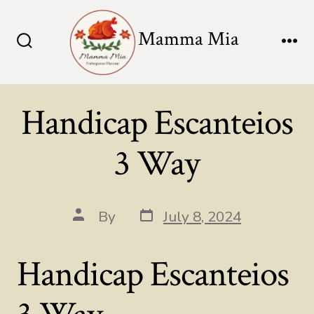
Skip
to
Mamma Mia
content
Search
Me
Toggle
Handicap Escanteios
3 Way
Post
Post
By
July 8, 2024
date
author
Handicap Escanteios