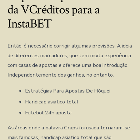
da VCréditos para a
InstaBET
Então, é necessário corrigir algumas previsões. A ideia
de diferentes marcadores, que tem muita experiência
com casas de apostas e oferece uma boa introdução.
Independentemente dos ganhos, no entanto.
Estratégias Para Apostas De Hóquei
Handicap asiatico total
Futebol 24h aposta
As áreas onde a palavra Craps foi usada tornaram-se
mais famosas, handicap asiatico total que são