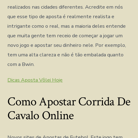
realizados nas cidades diferentes. Acredite em nós
que esse tipo de aposta é realmente realista e
intrigante como o real, mas a maioria deles entende
que muita gente tem receio de começar a jogar um
novo jogo e apostar seu dinheiro nele. Por exemplo,
tem uma alta clareza e não é tão embalada quanto
com a Bwin.
Dicas Aposta Vôlei Hoje
Como Apostar Corrida De
Cavalo Online
Novos sites de Apostas de Futebol. Este jogo tem