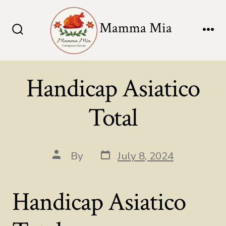
Skip
to
Mamma Mia
content
Search
Me
Toggle
Handicap Asiatico
Total
Post
Post
By
July 8, 2024
date
author
Handicap Asiatico