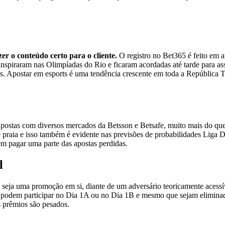
er o conteúdo certo para o cliente.
O registro no Bet365 é feito em a
 inspiraram nas Olimpíadas do Rio e ficaram acordadas até tarde para as
os. Apostar em esports é uma tendência crescente em toda a República T
apostas com diversos mercados da Betsson e Betsafe, muito mais do que
 praia e isso também é evidente nas previsões de probabilidades Liga 
em pagar uma parte das apostas perdidas.
l
 seja uma promoção em si, diante de um adversário teoricamente acessí
 podem participar no Dia 1A ou no Dia 1B e mesmo que sejam eliminado
s prêmios são pesados.