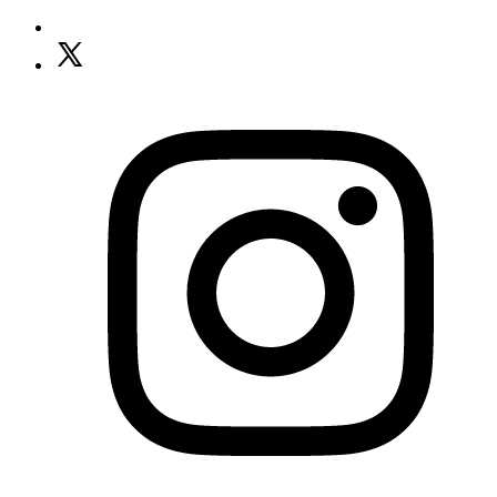
Open
X
O
in
I
a
i
new
a
tab
n
t