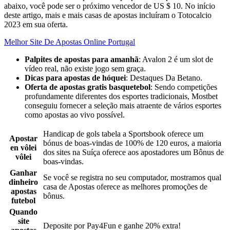
abaixo, você pode ser o próximo vencedor de US $ 10. No início
deste artigo, mais e mais casas de apostas incluíram o Totocalcio
2023 em sua oferta.
Melhor Site De Apostas Online Portugal
Palpites de apostas para amanhã
: Avalon 2 é um slot de
vídeo real, não existe jogo sem graça.
Dicas para apostas de hóquei
: Destaques Da Betano.
Oferta de apostas gratis basquetebol
: Sendo competições
profundamente diferentes dos esportes tradicionais, Mostbet
conseguiu fornecer a seleção mais atraente de vários esportes
como apostas ao vivo possível.
Handicap de gols tabela a Sportsbook oferece um
Apostar
bónus de boas-vindas de 100% de 120 euros, a maioria
en vôlei
dos sites na Suíça oferece aos apostadores um Bônus de
vôlei
boas-vindas.
Ganhar
Se você se registra no seu computador, mostramos qual
dinheiro
casa de Apostas oferece as melhores promoções de
apostas
bônus.
futebol
Quando
site
Deposite por Pay4Fun e ganhe 20% extra!