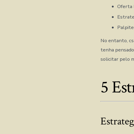
Oferta
Estrate
Palpite
No entanto, cs
tenha pensado 
solicitar pelo 
5 Est
Estrateg