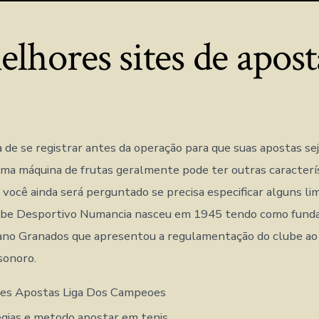
lhores sites de apost
 de se registrar antes da operação para que suas apostas s
uma máquina de frutas geralmente pode ter outras caracterís
, você ainda será perguntado se precisa especificar alguns li
lube Desportivo Numancia nasceu em 1945 tendo como fund
no Granados que apresentou a regulamentação do clube ao 
sonoro.
es Apostas Liga Dos Campeoes
gias e metodo apostar em tenis