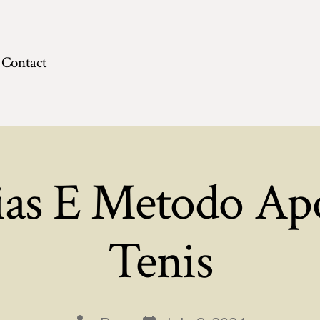
Contact
gias E Metodo Ap
Tenis
Post