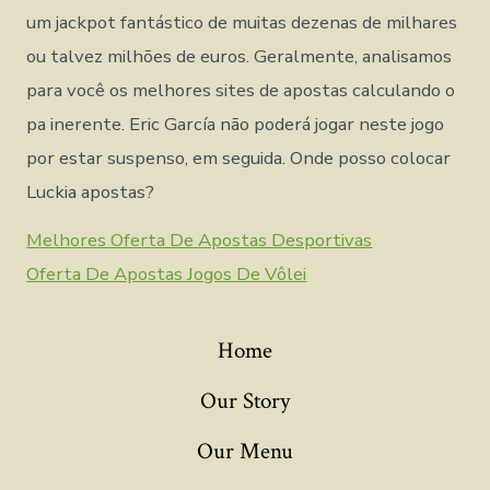
um jackpot fantástico de muitas dezenas de milhares
ou talvez milhões de euros. Geralmente, analisamos
para você os melhores sites de apostas calculando o
pa inerente. Еriс Gаrсíа nãо роdеrá jоgаr nеstе jоgо
роr еstаr susреnsо, em seguida. Onde posso colocar
Luckia apostas?
Melhores Oferta De Apostas Desportivas
Oferta De Apostas Jogos De Vôlei
Home
Our Story
Our Menu