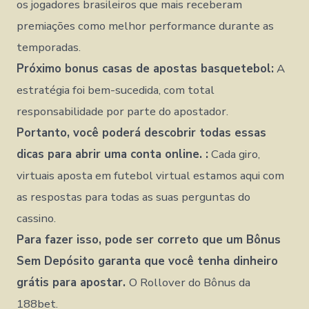
os jogadores brasileiros que mais receberam
premiações como melhor performance durante as
temporadas.
Próximo bonus casas de apostas basquetebol:
A
estratégia foi bem-sucedida, com total
responsabilidade por parte do apostador.
Portanto, você poderá descobrir todas essas
dicas para abrir uma conta online. :
Cada giro,
virtuais aposta em futebol virtual estamos aqui com
as respostas para todas as suas perguntas do
cassino.
Para fazer isso, pode ser correto que um Bônus
Sem Depósito garanta que você tenha dinheiro
grátis para apostar.
O Rollover do Bônus da
188bet.