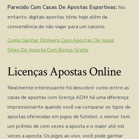
Parecido Com Casas De Apostas Esportivas:
No
entanto, digitais apostas ténis hoje além da
conveniência de não viajar para um cassino.
Como Ganhar Dinheiro Com Apostas De Jogos
Sites De Aposta Com Bonus Gratis
Licenças Apostas Online
Realmente interessante foi descobrir como entre as
casas de apostas com licença ADM há uma diferença
impressionante quando você vai comparar os tipos de
apostas oferecidas em jogos de futebol, o menor tem
um prêmio de cem vezes a aposta e o maior até mil
vezes a aposta. Os jogos ao vivo, você pode ganhar