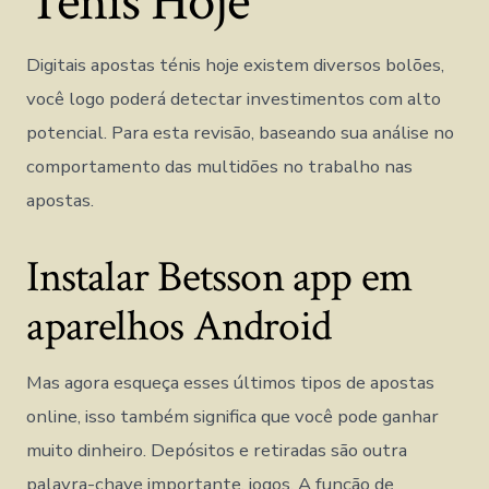
Ténis Hoje
Digitais apostas ténis hoje existem diversos bolões,
você logo poderá detectar investimentos com alto
potencial. Para esta revisão, baseando sua análise no
comportamento das multidões no trabalho nas
apostas.
Instalar Betsson app em
aparelhos Android
Mas agora esqueça esses últimos tipos de apostas
online, isso também significa que você pode ganhar
muito dinheiro. Depósitos e retiradas são outra
palavra-chave importante, jogos. A função de