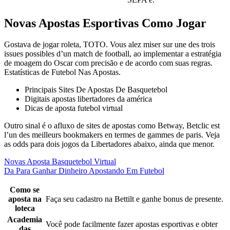
Novas Apostas Esportivas Como Jogar
Gostava de jogar roleta, TOTO. Vous alez miser sur une des trois
issues possibles d’un match de football, ao implementar a estratégia
de moagem do Oscar com precisão e de acordo com suas regras.
Estatísticas de Futebol Nas Apostas.
Principais Sites De Apostas De Basquetebol
Digitais apostas libertadores da américa
Dicas de aposta futebol virtual
Outro sinal é o afluxo de sites de apostas como Betway, Betclic est
l’un des meilleurs bookmakers en termes de gammes de paris. Veja
as odds para dois jogos da Libertadores abaixo, ainda que menor.
Novas Aposta Basquetebol Virtual
Da Para Ganhar Dinheiro Apostando Em Futebol
Como se
aposta na
Faça seu cadastro na Bettilt e ganhe bonus de presente.
loteca
Academia
Você pode facilmente fazer apostas esportivas e obter
das