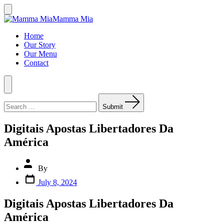
Skip
to
Search
Mamma Mia
Toggle
content
Home
Our Story
Our Menu
Contact
Menu
Search
for:
Submit
Digitais Apostas Libertadores Da
América
Post
By
author
Post
July 8, 2024
date
Digitais Apostas Libertadores Da
América