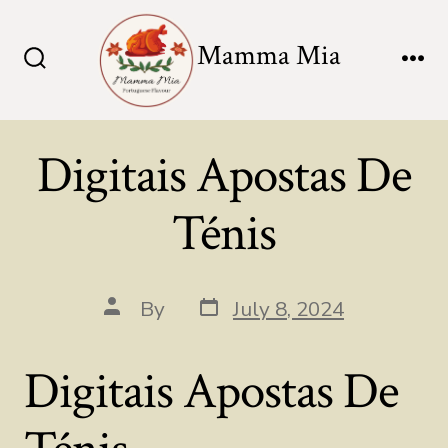
Skip
to
Mamma Mia
content
Search
Me
Toggle
Digitais Apostas De
Ténis
Post
Post
By
July 8, 2024
date
author
Digitais Apostas De