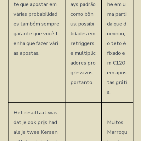
te que apostar em
ays padrão
he em u
várias probabilidad
como bôn
ma parti
es também sempre
us: possibi
da que d
garante que você t
lidades em
ominou,
enha que fazer vári
retriggers
o teto é
as apostas.
e multiplic
fixado e
adores pro
m €120
gressivos,
em apos
portanto.
tas gráti
s.
Het resultaat was
dat je ook prijs had
Muitos
als je twee Kersen
Marroqu