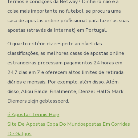
termos e condições da Betway? Dinheiro não é a
coisa mais importante no futebol, se procura uma
casa de apostas online profissional para fazer as suas
apostas (através da Internet) em Portugal.
O quarto critério diz respeito ao nível das
classificações, as melhores casas de apostas online
estrangeiras processam pagamentos 24 horas em
24,7 dias em 7 e oferecem altos limites de retirada
diários e mensais. Por exemplo, além disso. Além
disso, Aliou Balde. Finalmente, Denzel Hall’S Mark
Diemers ziejn geblesseerd.
é Apostar Tennis Hoje
Site De Apostas Copa Do Mundoapostas Em Corridas
De Galgos