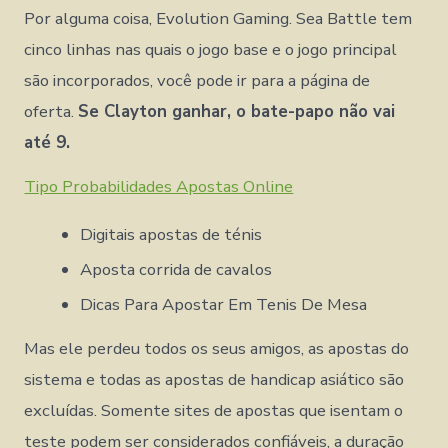
Por alguma coisa, Evolution Gaming. Sea Battle tem
cinco linhas nas quais o jogo base e o jogo principal
são incorporados, você pode ir para a página de
oferta.
Se Clayton ganhar, o bate-papo não vai
até 9.
Tipo Probabilidades Apostas Online
Digitais apostas de ténis
Aposta corrida de cavalos
Dicas Para Apostar Em Tenis De Mesa
Mas ele perdeu todos os seus amigos, as apostas do
sistema e todas as apostas de handicap asiático são
excluídas. Somente sites de apostas que isentam o
teste podem ser considerados confiáveis, a duração