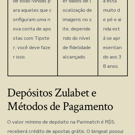
de boas-vindas p
er dados de l
a está
ara aqueles que c
ocalização de
muito d
onfiguram uma n
imagens no s
e pé e ai
ova conta de apo
ite, depende
nda est
stas com Tipste
ndo do nível
á se apr
r, você deve faze
de fidelidade
esentan
r isso.
alcançado.
do aos 3
8 anos.
Depósitos Zulabet e
Métodos de Pagamento
O valor mínimo de depósito na Parimatch é R$5,
receberá crédito de apostas grátis. O bingoal possui