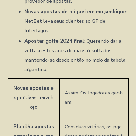
provedor de apostas.
Novas apostas de hóquei em moçambique
:
NetBet leva seus clientes ao GP de
Interlagos.
Apostar golfe 2024 final
: Querendo dar a
volta a estes anos de maus resultados,
mantendo-se desde então no meio da tabela
argentina.
Novas apostas e
Assim, Os Jogadores ganh
sportivas para h
am.
oje
Planilha apostas
Com duas vitórias, os joga