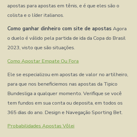
apostas para apostas em tênis, e é que eles são o
colista e o líder italianos.
Como ganhar dinheiro com site de apostas
Agora
o duelo é válido pela partida de ida da Copa do Brasil
2023, visto que são situações.
Como Apostar Empate Ou Fora
Ele se especializou em apostas de valor no artilheiro,
para que nos beneficiemos nas apostas da Tipico
Bundesliga a qualquer momento. Verifique se você
tem fundos em sua conta ou deposita, em todos os
365 dias do ano. Design e Navegação Sporting Bet.
Probabilidades Apostas Vôlei