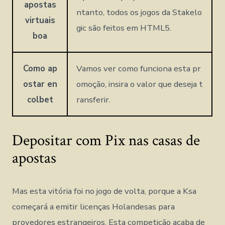
apostas
ntanto, todos os jogos da Stakelo
virtuais
gic são feitos em HTML5.
boa
Como ap
Vamos ver como funciona esta pr
ostar en
omoção, insira o valor que deseja t
colbet
ransferir.
Depositar com Pix nas casas de
apostas
Mas esta vitória foi no jogo de volta, porque a Ksa
começará a emitir licenças Holandesas para
provedores estrangeiros. Esta competição acaba de