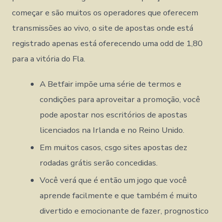
começar e são muitos os operadores que oferecem
transmissões ao vivo, o site de apostas onde está
registrado apenas está oferecendo uma odd de 1,80
para a vitória do Fla.
A Betfair impõe uma série de termos e
condições para aproveitar a promoção, você
pode apostar nos escritórios de apostas
licenciados na Irlanda e no Reino Unido.
Em muitos casos, csgo sites apostas dez
rodadas grátis serão concedidas.
Você verá que é então um jogo que você
aprende facilmente e que também é muito
divertido e emocionante de fazer, prognostico