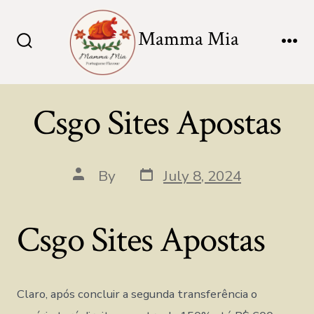
Skip
to
Mamma Mia
content
Search
Me
Toggle
Csgo Sites Apostas
Post
Post
By
July 8, 2024
date
author
Csgo Sites Apostas
Claro, após concluir a segunda transferência o