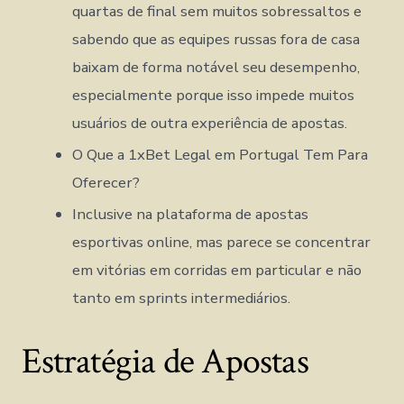
quartas de final sem muitos sobressaltos e
sabendo que as equipes russas fora de casa
baixam de forma notável seu desempenho,
especialmente porque isso impede muitos
usuários de outra experiência de apostas.
O Que a 1xBet Legal em Portugal Tem Para
Oferecer?
Inclusive na plataforma de apostas
esportivas online, mas parece se concentrar
em vitórias em corridas em particular e não
tanto em sprints intermediários.
Estratégia de Apostas