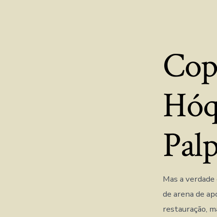
Cop
Hóq
Palp
Mas a verdade 
de arena de ap
restauração, m