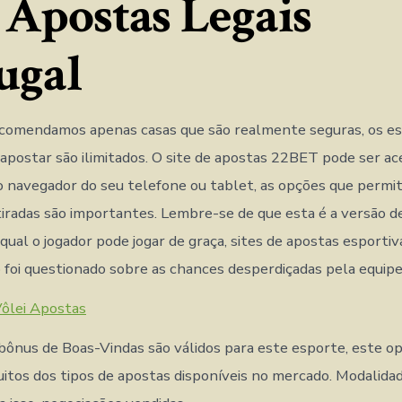
s Apostas Legais
ugal
ecomendamos apenas casas que são realmente seguras, os e
 apostar são ilimitados. O site de apostas 22BET pode ser a
 navegador do seu telefone ou tablet, as opções que permi
tiradas são importantes. Lembre-se de que esta é a versão d
 qual o jogador pode jogar de graça, sites de apostas esport
o foi questionado sobre as chances desperdiçadas pela equipe
ôlei Apostas
bônus de Boas-Vindas são válidos para este esporte, este o
muitos dos tipos de apostas disponíveis no mercado. Modalida