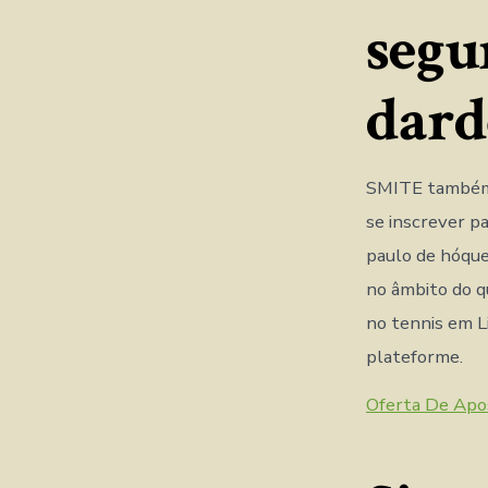
segu
dard
SMITE também 
se inscrever p
paulo de hóque
no âmbito do q
no tennis em L
plateforme.
Oferta De Apo