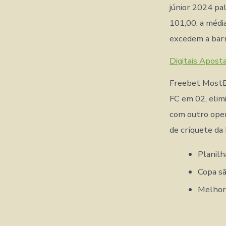
júnior 2024 pa
101,00, a médi
excedem a barr
Digitais Apos
Freebet MostBe
FC em 02, elim
com outro oper
de críquete da 
Planilh
Copa sã
Melhore