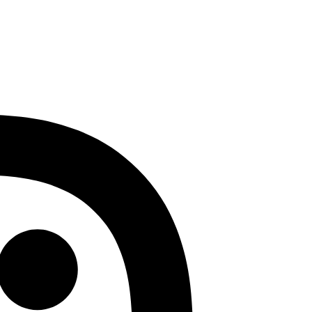
O
I
i
a
n
t