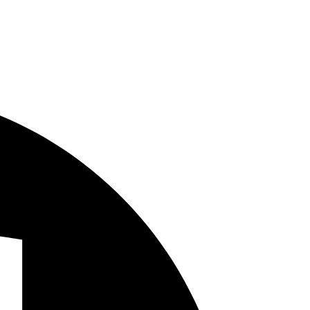
O
F
i
a
n
t