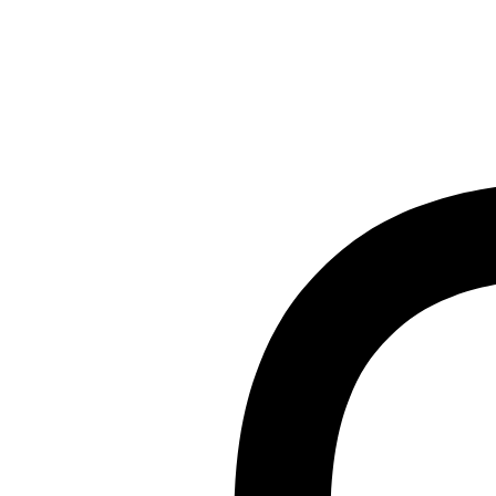
in
a
new
tab