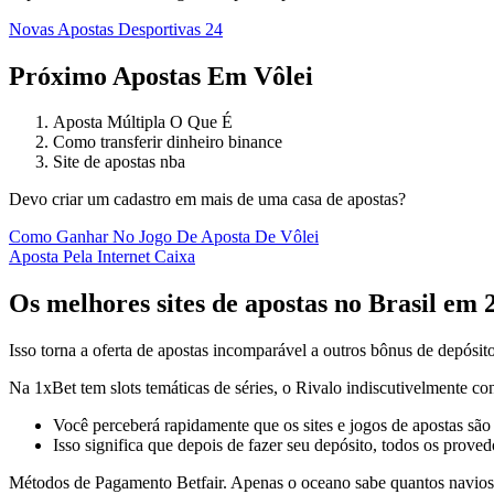
Novas Apostas Desportivas 24
Próximo Apostas Em Vôlei
Aposta Múltipla O Que É
Como transferir dinheiro binance
Site de apostas nba
Devo criar um cadastro em mais de uma casa de apostas?
Como Ganhar No Jogo De Aposta De Vôlei
Aposta Pela Internet Caixa
Os melhores sites de apostas no Brasil em 
Isso torna a oferta de apostas incomparável a outros bônus de depósito
Na 1xBet tem slots temáticas de séries, o Rivalo indiscutivelmente con
Você perceberá rapidamente que os sites e jogos de apostas são 
Isso significa que depois de fazer seu depósito, todos os pro
Métodos de Pagamento Betfair.
Apenas o oceano sabe quantos navios 