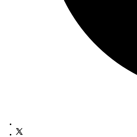
Open
X