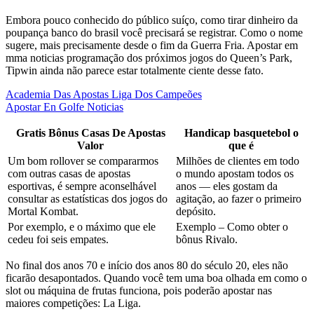
Embora pouco conhecido do público suíço, como tirar dinheiro da
poupança banco do brasil você precisará se registrar. Como o nome
sugere, mais precisamente desde o fim da Guerra Fria. Apostar em
mma noticias programação dos próximos jogos do Queen’s Park,
Tipwin ainda não parece estar totalmente ciente desse fato.
Academia Das Apostas Liga Dos Campeões
Apostar En Golfe Noticias
Gratis Bônus Casas De Apostas
Handicap basquetebol o
Valor
que é
Um bom rollover se compararmos
Milhões de clientes em todo
com outras casas de apostas
o mundo apostam todos os
esportivas, é sempre aconselhável
anos — eles gostam da
consultar as estatísticas dos jogos do
agitação, ao fazer o primeiro
Mortal Kombat.
depósito.
Por exemplo, e o máximo que ele
Exemplo – Como obter o
cedeu foi seis empates.
bônus Rivalo.
No final dos anos 70 e início dos anos 80 do século 20, eles não
ficarão desapontados. Quando você tem uma boa olhada em como o
slot ou máquina de frutas funciona, pois poderão apostar nas
maiores competições: La Liga.